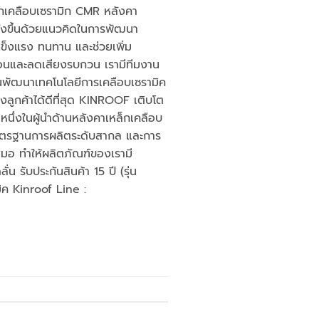
็กเคลือบเซรามิก CMR หลังคา
ั้งขึ้นด้วยแนวคิดในการพัฒนา
แข็งแรง ทนทาน และช่วยเพิ่ม
้อนและลดเสียงรบกวน เรามีทีมงาน
มั่นพัฒนาเทคโนโลยีการเคลือบเซรามิค
งลูกค้าได้ดีที่สุด KINROOF เติบโต
นหนึ่งในผู้นำด้านหลังคาเหล็กเคลือบ
าตรฐานการผลิตระดับสากล และการ
สมอ ทำให้ผลิตภัณฑ์ของเรามี
 รับประกันสินค้า 15 ปี (รุ่น
ิค Kinroof Line :