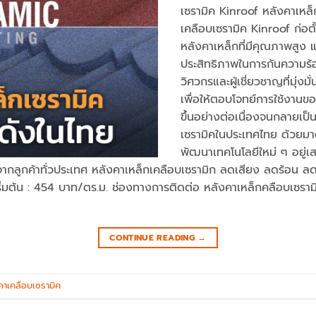
เซรามิค Kinroof หลังคาเหล
เคลือบเซรามิค Kinroof ก่อต
หลังคาเหล็กที่มีคุณภาพสูง 
ประสิทธิภาพในการกันความร
วิศวกรและผู้เชี่ยวชาญที่มุ่ง
เพื่อให้ตอบโจทย์การใช้งานขอ
ขึ้นอย่างต่อเนื่องจนกลายเป็
เซรามิคในประเทศไทย ด้วยม
พัฒนาเทคโนโลยีใหม่ ๆ อยู่เ
กลูกค้าทั่วประเทศ หลังคาเหล็กเคลือบเซรามิก ลดเสียง ลดร้อน ลดลั่น
ริ่มต้น : 454 บาท/ตร.ม. ช่องทางการติดต่อ หลังคาเหล็กคลือบเซราม
CONTINUE READING
→
คาเคลือบเซรามิค