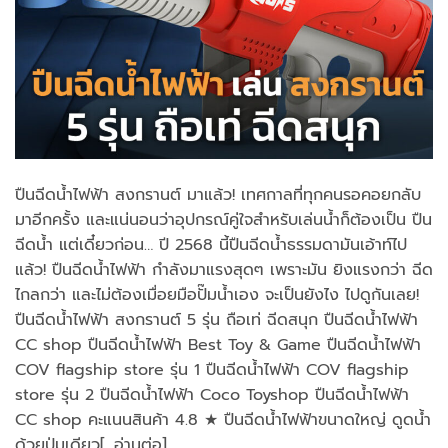
ปืนฉีดน้ำไฟฟ้า สงกรานต์ มาแล้ว! เทศกาลที่ทุกคนรอคอยกลับ
มาอีกครั้ง และแน่นอนว่าอุปกรณ์คู่ใจสำหรับเล่นน้ำก็ต้องเป็น ปืน
ฉีดน้ำ แต่เดี๋ยวก่อน… ปี 2568 นี้ปืนฉีดน้ำธรรมดามันเอ้าท์ไป
แล้ว! ปืนฉีดน้ำไฟฟ้า กำลังมาแรงสุดๆ เพราะมัน ยิงแรงกว่า ฉีด
ไกลกว่า และไม่ต้องเมื่อยมือปั๊มน้ำเอง จะเป็นยังไง ไปดูกันเลย!
ปืนฉีดน้ำไฟฟ้า สงกรานต์ 5 รุ่น ถือเท่ ฉีดสนุก ปืนฉีดน้ำไฟฟ้า
CC shop ปืนฉีดน้ำไฟฟ้า Best Toy & Game ปืนฉีดน้ำไฟฟ้า
COV flagship store รุ่น 1 ปืนฉีดน้ำไฟฟ้า COV flagship
store รุ่น 2 ปืนฉีดน้ำไฟฟ้า Coco Toyshop ปืนฉีดน้ำไฟฟ้า
CC shop คะแนนสินค้า 4.8 ★ ปืนฉีดน้ำไฟฟ้าขนาดใหญ่ ดูดน้ำ
ด้วยปุ่มเดียว[…อ่านต่อ]