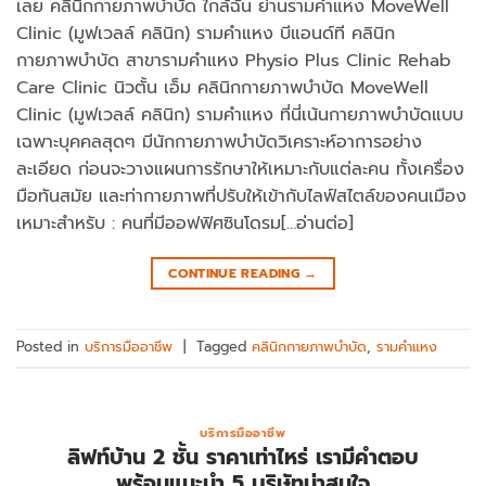
เลย คลินิกกายภาพบำบัด ใกล้ฉัน ย่านรามคำแหง MoveWell
Clinic (มูฟเวลล์ คลินิก) รามคำแหง บีแอนด์ที คลินิก
กายภาพบำบัด สาขารามคำแหง Physio Plus Clinic Rehab
Care Clinic นิวตั้น เอ็ม คลินิกกายภาพบำบัด MoveWell
Clinic (มูฟเวลล์ คลินิก) รามคำแหง ที่นี่เน้นกายภาพบำบัดแบบ
เฉพาะบุคคลสุดๆ มีนักกายภาพบำบัดวิเคราะห์อาการอย่าง
ละเอียด ก่อนจะวางแผนการรักษาให้เหมาะกับแต่ละคน ทั้งเครื่อง
มือทันสมัย และท่ากายภาพที่ปรับให้เข้ากับไลฟ์สไตล์ของคนเมือง
เหมาะสำหรับ : คนที่มีออฟฟิศซินโดรม[…อ่านต่อ]
CONTINUE READING
→
Posted in
บริการมืออาชีพ
|
Tagged
คลินิกกายภาพบำบัด
,
รามคำแหง
บริการมืออาชีพ
ลิฟท์บ้าน 2 ชั้น ราคาเท่าไหร่ เรามีคำตอบ
พร้อมแนะนำ 5 บริษัทน่าสนใจ