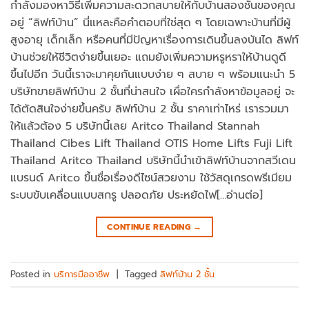
กำลังมองหาวิธีเพิ่มความสะดวกสบายให้กับบ้านสองชั้นของคุณ
อยู่ “ลิฟท์บ้าน” นี่แหละคือคำตอบที่ใช่สุด ๆ โดยเฉพาะบ้านที่มีผู้
สูงอายุ เด็กเล็ก หรือคนที่มีปัญหาเรื่องการเดินขึ้นลงบันได ลิฟท์
บ้านช่วยให้ชีวิตง่ายขึ้นเยอะ แถมยังเพิ่มความหรูหราให้บ้านดูดี
ขึ้นไปอีก วันนี้เราจะมาคุยกันแบบง่าย ๆ สบาย ๆ พร้อมแนะนำ 5
บริษัทขายลิฟท์บ้าน 2 ชั้นที่น่าสนใจ เผื่อใครกำลังหาข้อมูลอยู่ จะ
ได้ตัดสินใจง่ายขึ้นครับ ลิฟท์บ้าน 2 ชั้น ราคาเท่าไหร่ เรารวมมา
ให้แล้วต้อง 5 บริษัทนี้เลย Aritco Thailand Stannah
Thailand Cibes Lift Thailand OTIS Home Lifts Fuji Lift
Thailand Aritco Thailand บริษัทนี้นำเข้าลิฟท์บ้านจากสวีเดน
แบรนด์ Aritco ขึ้นชื่อเรื่องดีไซน์สวยงาม ใช้วัสดุเกรดพรีเมียม
ระบบขับเคลื่อนแบบสกรู ปลอดภัย ประหยัดไฟ[…อ่านต่อ]
CONTINUE READING
→
Posted in
บริการมืออาชีพ
|
Tagged
ลิฟท์บ้าน 2 ชั้น