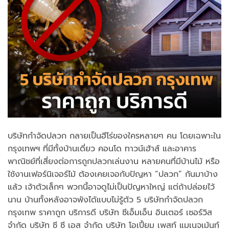
บริษัทกำจัดปลวก กลายเป็นฮีโร่ของใครหลายๆ คน โดยเฉพาะใน
กรุงเทพฯ ที่มีทั้งบ้านเดี่ยว คอนโด ทาวน์เฮ้าส์ และอาคาร
พาณิชย์ที่เสี่ยงต่อการถูกปลวกเล่นงาน หลายคนที่มีบ้านไม้ หรือ
ใช้งานเฟอร์นิเจอร์ไม้ ต้องเคยเจอกับปัญหา “ปลวก” กันมาบ้าง
แล้ว เจ้าตัวเล็กๆ พวกนี้อาจดูไม่เป็นปัญหาใหญ่ แต่ถ้าปล่อยไว้
นาน บ้านทั้งหลังอาจพังได้แบบไม่รู้ตัว 5 บริษัทกําจัดปลวก
กรุงเทพ ราคาถูก บริการดี บริษัท ซีเอ็มเอ็น อินเตอร์ เซอร์วิส
จำกัด บริษัท ซี ซี เอส จำกัด บริษัท โอเปี้ยม เพสท์ แมเนจเม้นท์