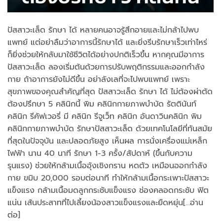
ปัสสาวะเล็ด รักษา ได้ หลายคนอาจรู้สึกอายและไม่กล้าไปพบ
แพทย์ แต่อย่าลืมว่าอาการนี้รักษาได้ และยิ่งรีบรักษาเร็วเท่าไหร่
ก็ยิ่งช่วยให้กลับมาใช้ชีวิตได้อย่างปกติเร็วขึ้น หากคุณมีอาการ
ปัสสาวะเล็ด ลองเริ่มต้นด้วยการปรับพฤติกรรมและออกกำลัง
กาย ถ้าอาการยังไม่ดีขึ้น อย่าลังเลที่จะไปพบแพทย์ เพราะ
สุขภาพของคุณสำคัญที่สุด ปัสสาวะเล็ด รักษา ได้ ไม่ต้องผ่าตัด
ต้องปรึกษา 5 คลินิกนี้ พิม คลินิกกายภาพบำบัด รัตตินันท์
คลินิก รีคัฟเวอรี่ มี คลินิก รีจูเว็ท คลินิก อันดาวินคลินิก พิม
คลินิกกายภาพบำบัด รักษาปัสสาวะเล็ด ด้วยเทคโนโลยีที่ทันสมัย
ที่สุดในปัจจุบัน และปลอดภัยสูง เห็นผล การนั่งเครื่องแม่เหล็ก
ไฟฟ้า นาน 40 นาที รักษา 1-3 ครั้ง/สัปดาห์ (ขึ้นกับความ
รุนแรง) ช่วยให้กล้ามเนื้ออุ้งเชิงกราน หดตัว เหมือนออกกำลัง
กาย ขมิบ 20,000 รอบต่อนาที ทำให้กล้ามเนื้อกระเพาะปัสสาวะ
แข็งแรง กล้ามเนื้อมดลูกกระชับแข็งแรง ช่องคลอดกระชับ ฟิต
แน่น เส้นประสาทที่ไปเลี้ยงน้องสาวแข็งแรงและยืดหยุ่น[…อ่าน
ต่อ]