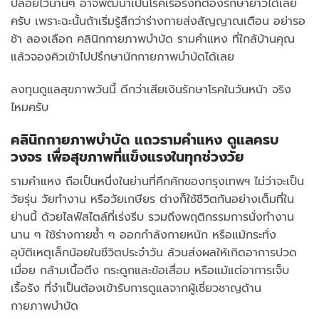
ปล่อยไว้นานๆ อาจพัฒนาเป็นโรคเรื้อรังที่ต้องรักษายาวได้เลย
ครับ เพราะฉะนั้นถ้าเริ่มรู้สึกว่าร่างกายส่งสัญญาณเตือน อย่ารอ
ช้า ลองเลือก คลินิกกายภาพบำบัด รามคำแหง ที่ใกล้บ้านคุณ
แล้วจองคิวเข้าไปปรึกษานักกายภาพบำบัดได้เลย
ลงทุนดูแลสุขภาพวันนี้ ดีกว่าเสียเงินรักษาโรคในวันหน้า จริง
ไหมครับ
คลินิกกายภาพบำบัด แถวรามคำแหง ดูแลครบ
วงจร เพื่อสุขภาพที่แข็งแรงในทุกช่วงวัย
รามคำแหง ถือเป็นหนึ่งในย่านที่คึกคักของกรุงเทพฯ ไม่ว่าจะเป็น
วัยรุ่น วัยทำงาน หรือวัยเกษียร ต่างก็ใช้ชีวิตกันอย่างเต็มที่ใน
ย่านนี้ ด้วยไลฟ์สไตล์ที่เร่งรีบ รวมถึงพฤติกรรมการนั่งทำงาน
นาน ๆ ใช้ร่างกายซ้ำ ๆ ออกกำลังกายหนัก หรือแม้กระทั่ง
อุบัติเหตุเล็กน้อยในชีวิตประจำวัน ล้วนส่งผลให้เกิดอาการปวด
เมื่อย กล้ามเนื้อตึง กระดูกและข้อเสื่อม หรือแม้แต่อาการเจ็บ
เรื้อรัง ที่จำเป็นต้องเข้ารับการดูแลจากผู้เชี่ยวชาญด้าน
กายภาพบำบัด