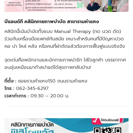
บีแอนด์ที คลินิกกายภาพบำบัด สาขารามคำแหง
คลินิกนี้เน้นบำบัดทั้งแบบ Manual Therapy (กด นวด ดัด)
ร่วมกับเครื่องมือแพทย์ทันสมัย เหมาะสำหรับคนที่มีปัญหาปวด
คอ บ่า ไหล่ หลัง หรือคนที่ผ่าตัดแล้วต้องการฟื้นฟูแบบจริงจัง
จุดเด่นคือพนักงานและนักกายภาพน่ารัก ใส่ใจลูกค้า บรรยากาศ
อบอุ่นเหมือนมาทำสปาแต่ได้สุขภาพกลับบ้าน!
ที่ตั้ง :
ซอย​ราม​คำแหง150​ ถนนรามคำแหง
โทร :
062-345-6297
เวลาทำการ :
09.30 – 20.00 น.