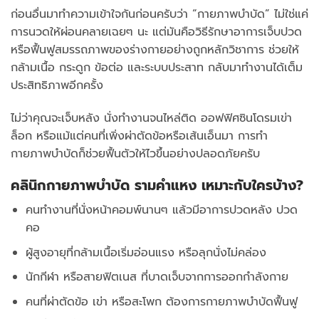
ก่อนอื่นมาทำความเข้าใจกันก่อนครับว่า “กายภาพบำบัด” ไม่ใช่แค่
การนวดให้ผ่อนคลายเฉยๆ นะ แต่มันคือวิธีรักษาอาการเจ็บปวด
หรือฟื้นฟูสมรรถภาพของร่างกายอย่างถูกหลักวิชาการ ช่วยให้
กล้ามเนื้อ กระดูก ข้อต่อ และระบบประสาท กลับมาทำงานได้เต็ม
ประสิทธิภาพอีกครั้ง
ไม่ว่าคุณจะเจ็บหลัง นั่งทำงานจนไหล่ติด ออฟฟิศซินโดรมเข่า
ล็อก หรือแม้แต่คนที่เพิ่งผ่าตัดข้อหรือเส้นเอ็นมา การทำ
กายภาพบำบัดก็ช่วยฟื้นตัวให้ไวขึ้นอย่างปลอดภัยครับ
คลินิกกายภาพบำบัด รามคำแหง เหมาะกับใครบ้าง?
คนทำงานที่นั่งหน้าคอมพ์นานๆ แล้วมีอาการปวดหลัง ปวด
คอ
ผู้สูงอายุที่กล้ามเนื้อเริ่มอ่อนแรง หรือลุกนั่งไม่คล่อง
นักกีฬา หรือสายฟิตเนส ที่บาดเจ็บจากการออกกำลังกาย
คนที่ผ่าตัดข้อ เข่า หรือสะโพก ต้องการกายภาพบำบัดฟื้นฟู